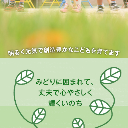
定
こ
ど
も
園
み
ど
り
幼
稚
園