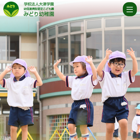
学
校
法
人
大
津
学
園
幼
保
連
携
型
認