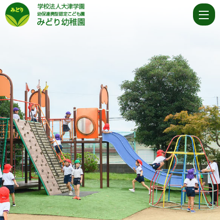
個
人
情
報
保
護
方
針
|
学
校
法
人
大