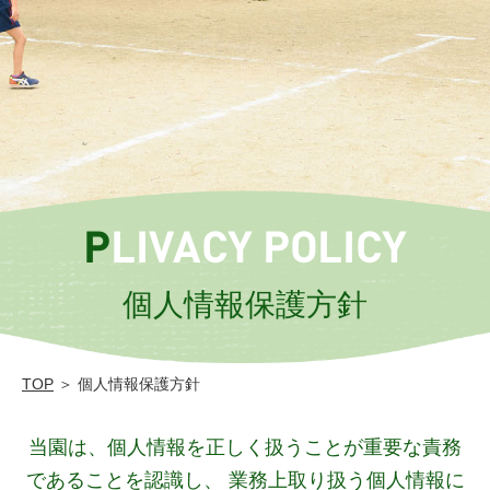
津
学
園
幼
保
連
携
PLIVACY POLICY
型
認
個人情報保護方針
定
こ
TOP
＞ 個人情報保護方針
ど
も
当園は、個人情報を正しく扱うことが重要な責務
園
であることを認識し、
業務上取り扱う個人情報に