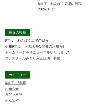
園
8年度 わんぱく広場の日程
2026.04.14
み
ど
り
最近の投稿
幼
8年度 わんぱく広場の日程
稚
令和9年度 入園説明会開催のお知らせ
園
ホームページをリニューアルいたしました。
プレスクールみどり入会説明・募集
カテゴリー
6年度、7年度
お知らせ
みどり日記
わんぱく