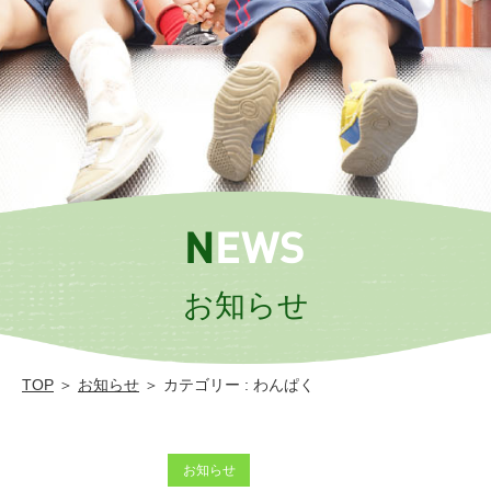
大
津
学
園
幼
保
連
NEWS
携
型
お知らせ
認
定
TOP
＞
お知らせ
＞ カテゴリー : わんぱく
こ
ど
も
お知らせ