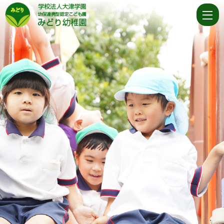
カ
テ
ゴ
リ
ー
わ
ん
ぱ
く
|
学
校
法
人